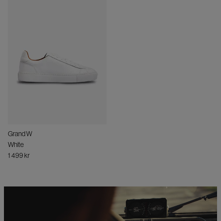
Grand W
White
1 499 kr