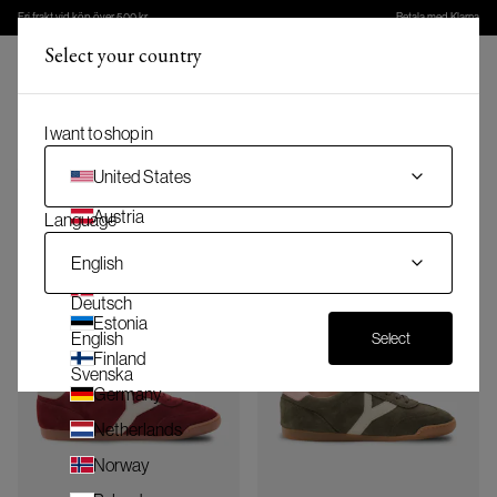
Fri frakt vid köp över 500 kr
Betala med Klarna
Select your country
(
)
Meny
(
0
)
Varukorg
I want to shop in
Nyheter
United States
Kolla in våra senaste damnyheter
Austria
Language
Belgium
English
Denmark
Deutsch
Estonia
English
Select
Finland
Svenska
Germany
Netherlands
Norway