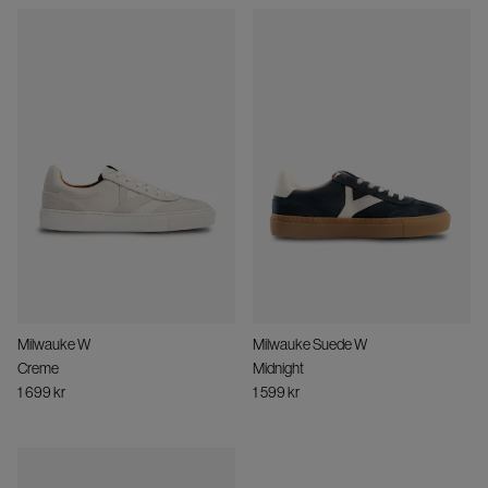
Milwauke W
Milwauke Suede W
Creme
Midnight
1 699 kr
1 599 kr