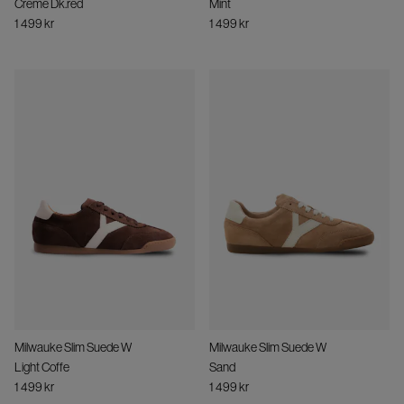
Creme Dk.red
Mint
1 499 kr
1 499 kr
Milwauke Slim Suede W
Milwauke Slim Suede W
Light Coffe
Sand
1 499 kr
1 499 kr