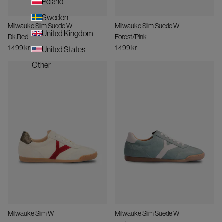
Poland
Sweden
Milwauke Slim Suede W
Milwauke Slim Suede W
United Kingdom
Dk.Red
Forest/Pink
1 499 kr
1 499 kr
United States
Other
Milwauke Slim W
Milwauke Slim Suede W