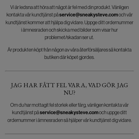
Vi är ledsna att höra att något är fel med din produkt. Vänligen
kontakta vår kundtjänst på
service@sneakysteve.com
och vår
kundtjänst kommer att hjälpa dig vidare. Uppge ditt ordernummer
i ämnesraden och skicka med bilder som visar hur
problemet/skadan ser ut.
Är produkten köpt från någon av våra återförsäljares så kontakta
butiken där köpet gjordes.
JAG HAR FÅTT FEL VARA, VAD GÖR JAG
NU?
Om du har mottagit fel storlek eller färg, vänligen kontakta vår
kundtjänst på
service@sneakysteve.com
och uppge ditt
ordernummer i ämnesraden så hjälper vår kundtjänst dig vidare.