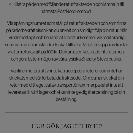
4. Klistra på den medföljande returfraktsedeln och lämna in till
närmsta PostNord-ombud.
Via spårningsnumret som står på returfraktsedeln och som finns
på orderbekräftelsen kan du enkelt och smidigt följa din retur. När
vi har mottagit och behandlat din retur kommer vi kreditera dig
summan på de artiklar du skickat tillbaka. Vid återköp på ordrar tar
vi ut en returavgift på 100 kr. Du kan även kostnadsfritt returnera
och göra byten i någon av våra fysiska Sneaky Steve butiker.
Vänligen notera att vi inte kan acceptera returer som inte har
skickats med vår förbetalda fraktsedel. Om du har skickat din
retur med ditt eget val av transportör kommer paketet inte att
levereras till vårt lager och vi kan inte ge dig återbetalning på din
beställning.
HUR GÖR JAG ETT BYTE?