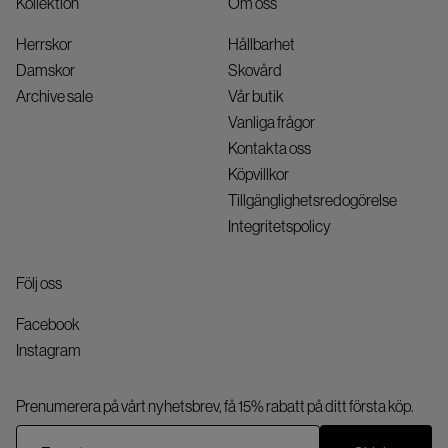
Kollektion
Om oss
Herrskor
Hållbarhet
Damskor
Skovård
Archive sale
Vår butik
Vanliga frågor
Kontakta oss
Köpvillkor
Tillgänglighetsredogörelse
Integritetspolicy
Följ oss
Facebook
Instagram
Prenumerera på vårt nyhetsbrev, få 15% rabatt på ditt första köp.