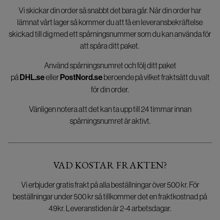
Vi skickar din order så snabbt det bara går. När din order har
lämnat vårt lager så kommer du att få en leveransbekräftelse
skickad till dig med ett spårningsnummer som du kan använda för
att spåra ditt paket.
Använd spårningsnumret och följ ditt paket
på
DHL.se
eller
PostNord.se
beroende på vilket fraktsätt du valt
för din order.
Vänligen notera att det kan ta upp till 24 timmar innan
spårningsnumret är aktivt.
VAD KOSTAR FRAKTEN?
Vi erbjuder gratis frakt på alla beställningar över 500 kr. För
beställningar under 500 kr så tillkommer det en fraktkostnad på
49kr. Leveranstiden är 2-4 arbetsdagar.