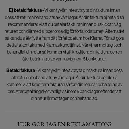
Ej betald faktura
- Vi kan tyvärr inte avbryta din faktura innan
dess att returen behandlats av vårt lager. Är din faktura ej betald så
rekommenderar vi att du betalar fakturan innan du skickar iväg
returen och därmed slipper oroa dig för förfallodatumet. Alternativt
så kan du själv flytta fram ditt förfallodatum hos Klarna. För att göra
detta ta kontakt med Klarnas kundtjänst. När vi har mottagit och
behandlat din retur så kommer vi att kreditera din faktura och en
återbetalning sker vanligtvis inom 5 bankdagar.
Betald faktura
- Vi kan tyvärr inte avbryta din faktura innan dess
att returen behandlats av vårt lager. Är din faktura betald så
kommer vi att kreditera fakturan så fort din retur är behandlad av
oss. Återbetalning sker vanligtvis inom 5 bankdagar efter det att
din retur är mottagen och behandlad.
HUR GÖR JAG EN REKLAMATION?