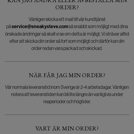
KAN JAG ÄNDRA ELLER AVBESTÄLLA MIN
ORDER?
Vänligen skicka ett mail till vår kundtjänst
på
service@sneakysteve.com
så snabbt som möjligt med dina
önskade ändringar så skall vi se om detta är möjligt. Vi strävar alltid
efter att skicka din order så fort som möjligt och därför kan din
order redan vara packad och skickad.
NÄR FÅR JAG MIN ORDER?
Vår normala leveranstid inom Sverige är 2-4 arbetsdagar. Vänligen
notera att leveranstiden kan bli lite längre än vanligtvis under
reaperioder och högtider.
VART ÄR MIN ORDER?