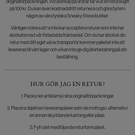
originalförpackningen. Vid återköp på ordrar tar vi ut en returavgift
på 100 kr. Du kan även kostnadsfritt returnera och göra byten i
någon av våra fysiska Sneaky Steve butiker.
Vänligen notera att vi inte kan acceptera returer som inte har
skickats med vår förbetalda fraktsedel. Om du har skickat din
retur med ditt eget val av transportör kommer paketet inte att
levereras till vårt lager och vi kan inte ge dig återbetalning på din
beställning.
HUR GÖR JAG EN RETUR?
1. Packa ner artiklarna i sina originalförpackningar.
2. Placera objekten i leveranspåsen som de mottogs i, alternativ i
en annan skyddande kartong eller påse.
3. Fyll i det medföljande returformuläret.