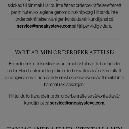
skickad till din mail. Har du inte fått en orderbekräftelse efter ett
par minuter, kolla gärna igenom din skräpkorg. Hittar du inte
orderbekräftelsen vänligen kontakta vår kundtjänst på
service@sneakysteve.com
så hjälper vi dig vidare.
VART ÄR MIN ORDERBEKRÄFTELSE?
En orderbekräftelse skickas automatiskt ut när du har lagt din
order. Har du inte mottagit din orderbekräftelse så säkerställ att
din angivna email-adress är korrekt och kika även så att mailet inte
hamnat i skräpkorgen.
Hittar du fortfarande inte din orderbekräftelse så kontakta vår
kundtjänst på
service@sneakysteve.com
.