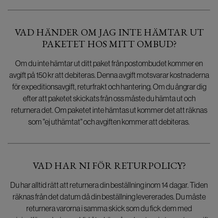
VAD HÄNDER OM JAG INTE HÄMTAR UT
PAKETET HOS MITT OMBUD?
Om du inte hämtar ut ditt paket från postombudet kommer en
avgift på 150 kr att debiteras. Denna avgift motsvarar kostnaderna
för expeditionsavgift, returfrakt och hantering. Om du ångrar dig
efter att paketet skickats från oss måste du hämta ut och
returnera det. Om paketet inte hämtas ut kommer det att räknas
som "ej uthämtat" och avgiften kommer att debiteras.
VAD HAR NI FÖR RETURPOLICY?
Du har alltid rätt att returnera din beställning inom 14 dagar. Tiden
räknas från det datum då din beställning levererades. Du måste
returnera varorna i samma skick som du fick dem med