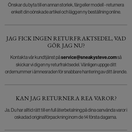
Önskar du byta till en annan storlek, färg eller modell - returnera
enkelt din oönskade artikel och lägg en ny beställning online.
JAG FICK INGEN RETURFRAKTSEDEL, VAD
GÖR JAG NU?
Kontakta vår kundtjänst på
service@sneakysteve.com
så
skickar vi dig en ny returfraktsedel. Vänligen uppge ditt
ordernummer i ämnesraden för snabbare hantering av ditt ärende.
KAN JAG RETURNERA REA VAROR?
Ja. Du har alltid rätt till en full återbetalning på dina oanvända varor i
oskadad originalförpackning inom de 14 första dagarna.