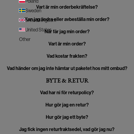
Poland
Vart är min orderbekräftelse?
Sweden
Kan jag ändra eller avbeställa min order?
United Kingdom
United States
När får jag min order?
Other
Vart är min order?
Vad kostar frakten?
Vad händer om jag inte hämtar ut paketet hos mitt ombud?
BYTE & RETUR
Vad har ni för returpolicy?
Hur gör jag en retur?
Hur gör jag ett byte?
Jag fick ingen returfraktsedel, vad gör jag nu?