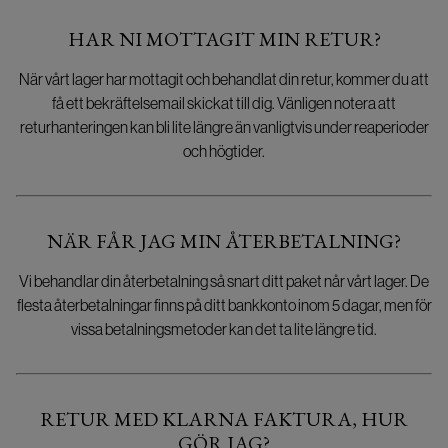
HAR NI MOTTAGIT MIN RETUR?
När vårt lager har mottagit och behandlat din retur, kommer du att
få ett bekräftelsemail skickat till dig. Vänligen notera att
returhanteringen kan bli lite längre än vanligtvis under reaperioder
och högtider.
NÄR FÅR JAG MIN ÅTERBETALNING?
Vi behandlar din återbetalning så snart ditt paket når vårt lager. De
flesta återbetalningar finns på ditt bankkonto inom 5 dagar, men för
vissa betalningsmetoder kan det ta lite längre tid.
RETUR MED KLARNA FAKTURA, HUR
GÖR JAG?