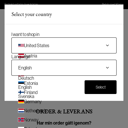
Fri frakt vid köp över 500 kr
Betala med Klarna
Select your country
(
)
Meny
(
0
)
Varukorg
I want to shop in
United States
Austria
Language
Vanliga frågor
Belgium
English
Denmark
Deutsch
Här har vi samlat svar på de vanligaste frågorna och som kommer
Estonia
till vår kundtjänst.
English
Select
Finland
Svenska
Germany
ORDER & LEVERANS
Netherlands
Norway
Har min order gått igenom?