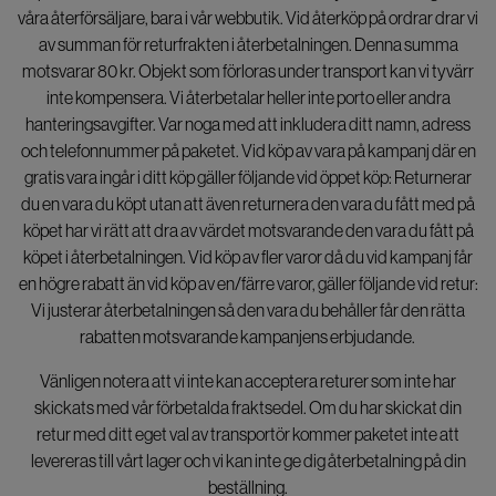
våra återförsäljare, bara i vår webbutik. Vid återköp på ordrar drar vi
av summan för returfrakten i återbetalningen. Denna summa
motsvarar 80 kr. Objekt som förloras under transport kan vi tyvärr
inte kompensera. Vi återbetalar heller inte porto eller andra
hanteringsavgifter. Var noga med att inkludera ditt namn, adress
och telefonnummer på paketet. Vid köp av vara på kampanj där en
gratis vara ingår i ditt köp gäller följande vid öppet köp: Returnerar
du en vara du köpt utan att även returnera den vara du fått med på
köpet har vi rätt att dra av värdet motsvarande den vara du fått på
köpet i återbetalningen. Vid köp av fler varor då du vid kampanj får
en högre rabatt än vid köp av en/färre varor, gäller följande vid retur:
Vi justerar återbetalningen så den vara du behåller får den rätta
rabatten motsvarande kampanjens erbjudande.
Vänligen notera att vi inte kan acceptera returer som inte har
skickats med vår förbetalda fraktsedel. Om du har skickat din
retur med ditt eget val av transportör kommer paketet inte att
levereras till vårt lager och vi kan inte ge dig återbetalning på din
beställning.