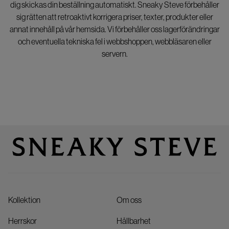
dig skickas din beställning automatiskt. Sneaky Steve förbehåller
sig rätten att retroaktivt korrigera priser, texter, produkter eller
annat innehåll på vår hemsida. Vi förbehåller oss lagerförändringar
och eventuella tekniska fel i webbshoppen, webbläsaren eller
servern.
Kollektion
Om oss
Herrskor
Hållbarhet