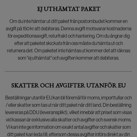
EJ UTHÄMTAT PAKET
Om du inte hämtar ut ditt paket från postombudet kommer en
avgift på 150 kr att debiteras. Denna avgift motsvarar kostnaderna
för expeditionsavgift, returfrakt och hantering. Om du ångrar dig
efter att paketet skickats från oss måste du hämta ut och
returnera det. Om paketet inte hämtas ut kommer det att räknas
som "ej uthämtat" och avgiften kommer att debiteras.
SKATTER OCH AVGIFTER UTANFÖR EU
Beställningar utanför EU kan bli föremål för moms, importtullar och
/ eller skatter som tas ut när ditt paket når ditt land. Din beställning
levereras på DDU (leveransplikt), vilket innebär att priset som visas
vid kassan är exklusive alla skatter och avgifter och svensk moms.
Vi kan inte ge information om exakt antal avgifter och skatter som
ditt paket kan leda till, eftersom dessa avgifter införs direkt av din