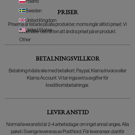
Poland
Sweden
PRISER
United Kingdom
Priserna är listade på alla produkter, moms ingår alltid i priset. Vi
United States
förbehåller oss rätten att ändra priset på en produkt.
Other
BETALNINGSVILLKOR
Betalning måste ske med betalkort, Paypal, Klarna Invoice eller
Klarna Account. Vi tar inga extra avgifter för
kreditkortsbetalningar.
LEVERANSTID
Normal leveranstid är 2-4 arbetsdagar om inget annat anges. Alla
paket i Sverige levereras av PostNord. För leveranser utanför