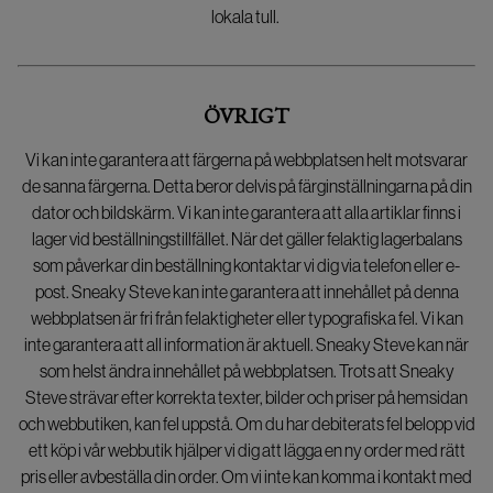
lokala tull.
ÖVRIGT
Vi kan inte garantera att färgerna på webbplatsen helt motsvarar
de sanna färgerna. Detta beror delvis på färginställningarna på din
dator och bildskärm. Vi kan inte garantera att alla artiklar finns i
lager vid beställningstillfället. När det gäller felaktig lagerbalans
som påverkar din beställning kontaktar vi dig via telefon eller e-
post. Sneaky Steve kan inte garantera att innehållet på denna
webbplatsen är fri från felaktigheter eller typografiska fel. Vi kan
inte garantera att all information är aktuell. Sneaky Steve kan när
som helst ändra innehållet på webbplatsen. Trots att Sneaky
Steve strävar efter korrekta texter, bilder och priser på hemsidan
och webbutiken, kan fel uppstå. Om du har debiterats fel belopp vid
ett köp i vår webbutik hjälper vi dig att lägga en ny order med rätt
pris eller avbeställa din order. Om vi inte kan komma i kontakt med