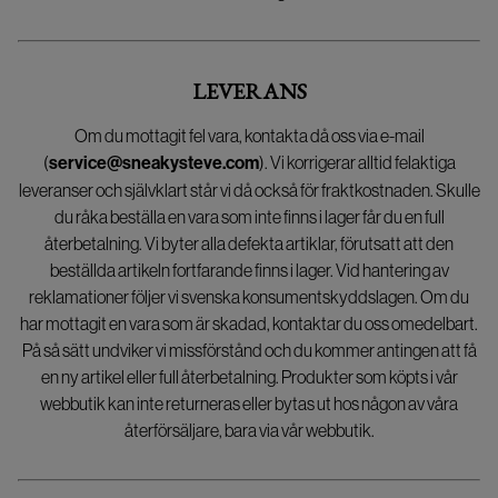
LEVERANS
Om du mottagit fel vara, kontakta då oss via e-mail
(
service@sneakysteve.com
). Vi korrigerar alltid felaktiga
leveranser och självklart står vi då också för fraktkostnaden. Skulle
du råka beställa en vara som inte finns i lager får du en full
återbetalning. Vi byter alla defekta artiklar, förutsatt att den
beställda artikeln fortfarande finns i lager. Vid hantering av
reklamationer följer vi svenska konsumentskyddslagen. Om du
har mottagit en vara som är skadad, kontaktar du oss omedelbart.
På så sätt undviker vi missförstånd och du kommer antingen att få
en ny artikel eller full återbetalning. Produkter som köpts i vår
webbutik kan inte returneras eller bytas ut hos någon av våra
återförsäljare, bara via vår webbutik.