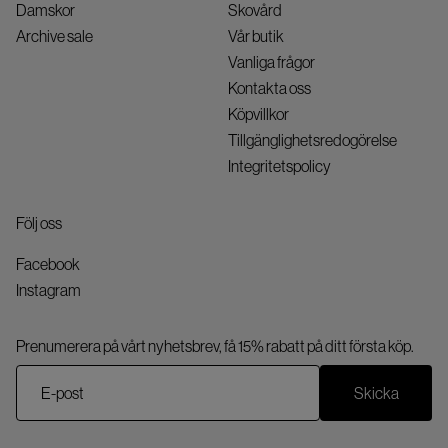
Damskor
Skovård
Archive sale
Vår butik
Vanliga frågor
Kontakta oss
Köpvillkor
Tillgänglighetsredogörelse
Integritetspolicy
Följ oss
Facebook
Instagram
Prenumerera på vårt nyhetsbrev, få 15% rabatt på ditt första köp.
Skicka