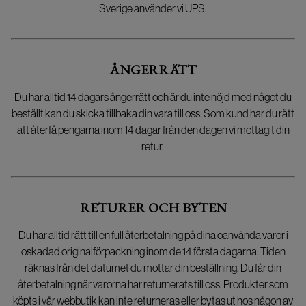
Sverige använder vi UPS.
ÅNGERRÄTT
Du har alltid 14 dagars ångerrätt och är du inte nöjd med något du
beställt kan du skicka tillbaka din vara till oss. Som kund har du rätt
att återfå pengarna inom 14 dagar från den dagen vi mottagit din
retur.
RETURER OCH BYTEN
Du har alltid rätt till en full återbetalning på dina oanvända varor i
oskadad originalförpackning inom de 14 första dagarna. Tiden
räknas från det datumet du mottar din beställning. Du får din
återbetalning när varorna har returnerats till oss. Produkter som
köpts i vår webbutik kan inte returneras eller bytas ut hos någon av