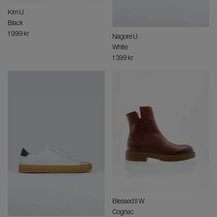
Kim U
Black
1 999 kr
Nagore U
White
1 399 kr
Blessed II W
Cognac