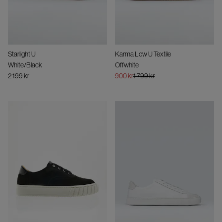
Starlight U
Karma Low U Textile
White/Black
Offwhite
2 199 kr
900 kr
1 799 kr