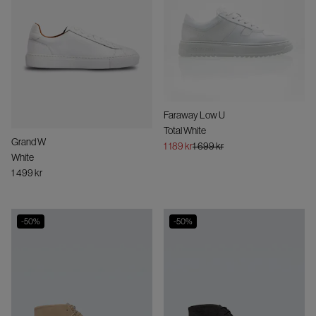
Faraway Low U
Total White
Grand W
1 189 kr
1 699 kr
White
1 499 kr
-
50
%
-
50
%