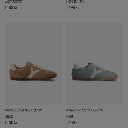
Light Coffe
Forest/Pink
1 499 kr
1 499 kr
Milwauke Slim Suede W
Milwauke Slim Suede W
Sand
Mint
1 499 kr
1 499 kr