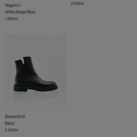
2 199 kr
Nagore U
White/Beige/Blue
1 399 kr
Blessed II W
Black
2 199 kr