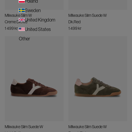
Poland
Sweden
Milwauke Slim W
Milwauke Slim Suede W
United Kingdom
Creme Dk.red
Dk.Red
1 499 kr
1 499 kr
United States
Other
Milwauke Slim Suede W
Milwauke Slim Suede W