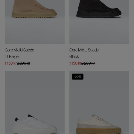
Core Mid U Suede
Core Mid U Suede
Lt Beige
Black
1 150 kr
2 299 kr
1 150 kr
2 299 kr
-
50
%