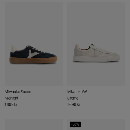
Milwauke Suede
Milwauke W
Midnight
Creme
1 699 kr
1 699 kr
-
50
%