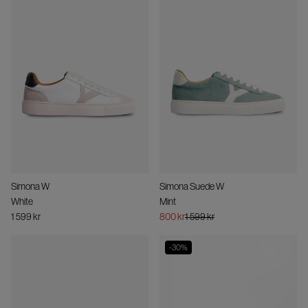
Simona W
Simona Suede W
White
Mint
1 599 kr
800 kr
1 599 kr
-
30
%