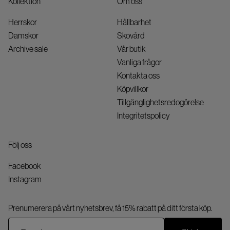
Kollektion
Om oss
Herrskor
Hållbarhet
Damskor
Skovård
Archive sale
Vår butik
Vanliga frågor
Kontakta oss
Köpvillkor
Tillgänglighetsredogörelse
Integritetspolicy
Följ oss
Facebook
Instagram
Prenumerera på vårt nyhetsbrev, få 15% rabatt på ditt första köp.