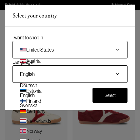
Fri frakt vid köp över 500 kr
Betala med Klarna
Select your country
(
)
Meny
(
0
)
Varukorg
I want to shop in
Sommarrea
United States
Kolla in sommarrean
Austria
Language
Belgium
English
Denmark
Deutsch
Estonia
English
Select
Finland
Svenska
Germany
Netherlands
Norway