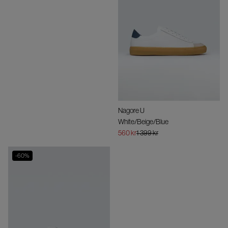
Nagore U
White/Beige/Blue
560 kr
1 399 kr
-
60
%