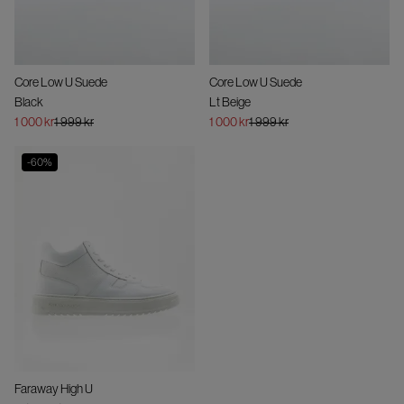
Core Low U Suede
Core Low U Suede
Black
Lt Beige
1 000 kr
1 999 kr
1 000 kr
1 999 kr
-
60
%
Faraway High U