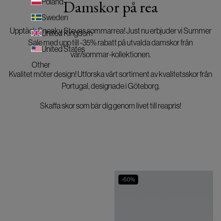
Damskor på rea
Poland
Sweden
Upptäck Sneaky Steves sommarrea! Just nu erbjuder vi Summer
United Kingdom
Sale med upp till -35% rabatt på utvalda damskor från
United States
vår/sommar-kollektionen.
Other
Kvalitet möter design! Utforska vårt sortiment av kvalitetsskor från
Portugal, designade i Göteborg.
Skaffa skor som bär dig genom livet till reapris!
-
60
%