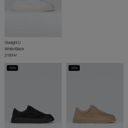
Starlight U
White/Black
2 199 kr
-
50
%
-
50
%