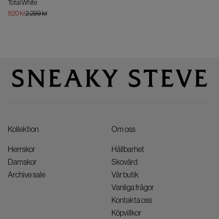
Total White
920 kr
2 299 kr
Kollektion
Om oss
Herrskor
Hållbarhet
Damskor
Skovård
Archive sale
Vår butik
Vanliga frågor
Kontakta oss
Köpvillkor