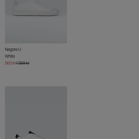
Nagore U
White
560 kr
1 399 kr