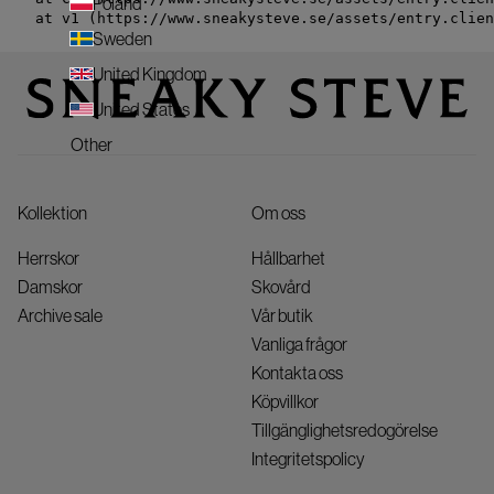
Poland
    at v1 (https://www.sneakysteve.se/assets/entry.clien
Sweden
United Kingdom
United States
Other
Kollektion
Om oss
Herrskor
Hållbarhet
Damskor
Skovård
Archive sale
Vår butik
Vanliga frågor
Kontakta oss
Köpvillkor
Tillgänglighetsredogörelse
Integritetspolicy