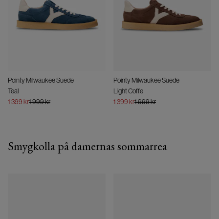
Pointy Milwaukee Suede
Pointy Milwaukee Suede
Teal
Light Coffe
1 399 kr
1 999 kr
1 399 kr
1 999 kr
Smygkolla på damernas sommarrea