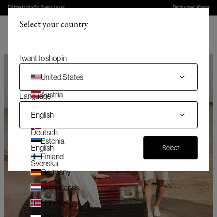
Fri frakt vid köp över 500 kr
Betala med Klarna
Select your country
(
)
Meny
(
0
)
Varukorg
I want to shop in
United States
Austria
Language
Belgium
English
Denmark
Deutsch
Estonia
English
Select
Finland
Svenska
Germany
Netherlands
Norway