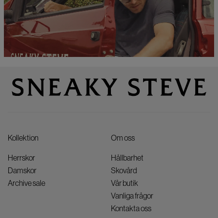
Kollektion
Om oss
Herrskor
Hållbarhet
Damskor
Skovård
Archive sale
Vår butik
Vanliga frågor
Kontakta oss