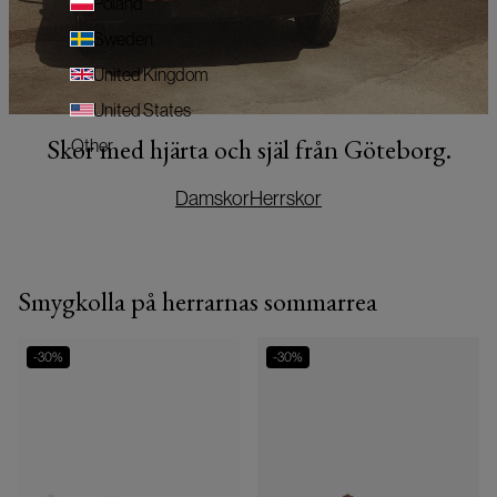
Poland
Sweden
United Kingdom
United States
Skor med hjärta och själ från Göteborg.
Other
Damskor
Herrskor
Smygkolla på herrarnas sommarrea
-
30
%
-
30
%