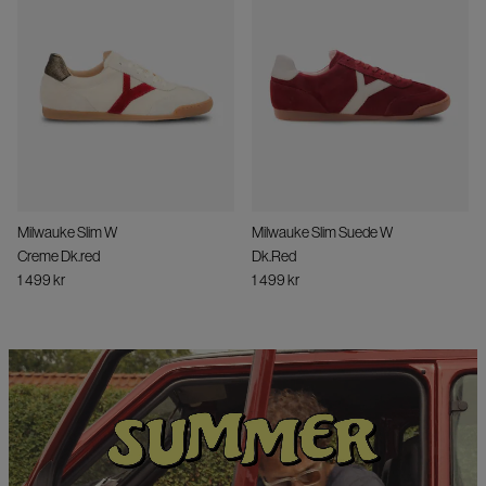
Milwauke Slim W
Milwauke Slim Suede W
Creme Dk.red
Dk.Red
1 499 kr
1 499 kr